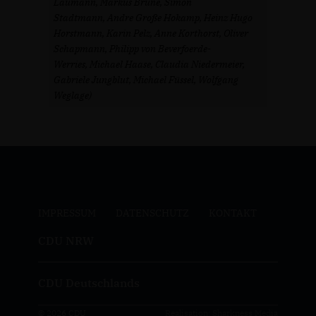
Laumann, Markus Brune, Simon
Stadtmann, Andre Große Hokamp, Heinz Hugo
Horstmann, Karin Pelz, Anne Korthorst, Oliver
Schapmann, Philipp von Beverfoerde-
Werries, Michael Haase, Claudia Niedermeier,
Gabriele Jungblut, Michael Füssel, Wolfgang
Weglage)
IMPRESSUM
DATENSCHUTZ
KONTAKT
CDU NRW
CDU Deutschlands
© 2026 CDU
Realisation: Sharkness Media