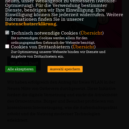
helfen, unser Webangebot zu verbessern (Website-
Optmierung). Für die Verwendung bestimmter
Dienste, benötigen wir Ihre Einwilligung. Ihre
Einwilligung können Sie jederzeit widerrufen. Weitere
Informationen finden Sie in unserer
Datenschutzerklärung
.
Technisch notwendige Cookies (
Übersicht
)
Die notwendigen Cookies werden allein für den
ordnungsgemäßen Gebrauch der Webseite benötigt.
Cookies von Drittanbietern (
Übersicht
)
Zur Optimierung unserer Webseite binden wir Dienste und
Angebote von Drittanbietern ein.
WLAN im Dorf
Alle akzeptieren
Auswahl speichern
Wir haben erfolgreich den Antrag für freies WLAN in der
Neuen Mitte von Ostbevern durchgesetzt. Diese Initiative
fördert die digitale Vernetzung und stärkt die Attraktivität
des Ortszentrums. Bürger und Besucher profitieren von
kostenlosem Internetzugang, was die Aufenthaltsqualität
erhöht und die Nutzung moderner Technologien
erleichtert.