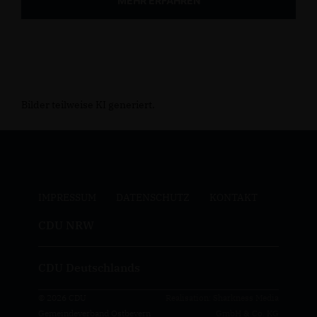
MEHR ERFAHREN
Bilder teilweise KI generiert.
IMPRESSUM
DATENSCHUTZ
KONTAKT
CDU NRW
CDU Deutschlands
© 2026 CDU
Realisation: Sharkness Media
Gemeindeverband Ostbevern
GmbH & Co. KG