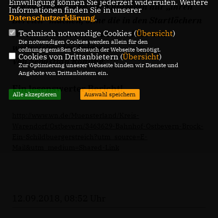
Einwilligung können Sie jederzeit widerrufen. Weitere
Die Deutsche Bahn wird hingegen nur „ihren
Informationen finden Sie in unserer
Datenschutzerklärung
.
Bereich“ machen, ohne die in den Startlöchern
Technisch notwendige Cookies (
Übersicht
)
stehende Gemeinde einzubinden – mit
Die notwendigen Cookies werden allein für den
weitreichenden Folgen.
ordnungsgemäßen Gebrauch der Webseite benötigt.
Cookies von Drittanbietern (
Übersicht
)
Von
Sebastian Rohling
Zur Optimierung unserer Webseite binden wir Dienste und
Angebote von Drittanbietern ein.
Ein lesenswerter Bericht!
Alle akzeptieren
Auswahl speichern
http://www.wn.de/Muensterland/Kreis-
Warendorf/Ostbevern/3463629-Bahnhof-Ostbevern-Brock-
Ein-Schildbuergerstreich?utm_source=E-
Mail&utm_medium=Shared-Link
12.09.2018, 08:52 Uhr